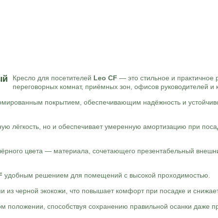
ый
Кресло для посетителей
Leo CF
— это стильное и практичное
переговорных комнат, приёмных зон, офисов руководителей и
хромированным покрытием, обеспечивающим надёжность и устойчиво
ую лёгкость, но и обеспечивает умеренную амортизацию при поса
чёрного цвета — материала, сочетающего презентабельный внешни
F
удобным решением для помещений с высокой проходимостью.
 из черной экокожи, что повышает комфорт при посадке и снижает
ом положении, способствуя сохранению правильной осанки даже п