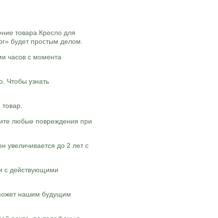
ние товара Кресло для
рг» будет простым делом.
ми часов с момента
о. Чтобы узнать
 товар.
жите любые повреждения при
он увеличивается до 2 лет с
ии с действующими
оможет нашим будущим